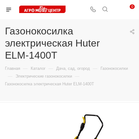
0
Газонокосилка
электрическая Huter
ELM-1400T
—
—
—
Главная
Каталог
Дача, сад, огород
Газонокосилки
—
—
Электрические газонокосилки
Газонокосилка электрическая Huter ELM-1400T