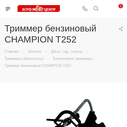
0
Триммер бензиновый
CHAMPION T252
—
—
—
Главная
Каталог
Дача, сад, огород
—
—
Триммеры (бензокосы)
Бензиновые триммеры
Триммер бензиновый CHAMPION T252