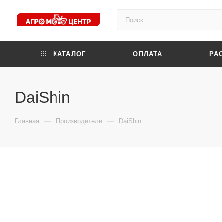
КАТАЛОГ
ОПЛАТА
РА
DaiShin
—
—
Главная
Производители
DaiShin